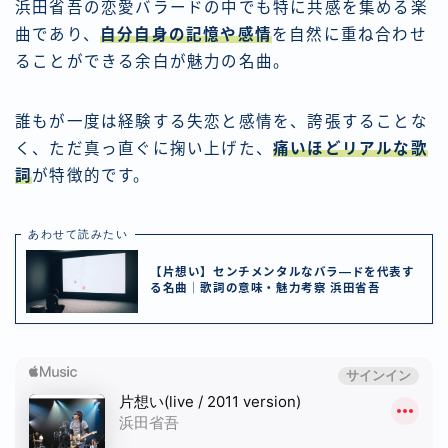
浜田省吾の恋愛バラードの中でも特に共感を集める楽
曲であり、
自分自身の記憶や感情
を自然に重ね合わせ
ることができる余白が魅力の名曲。
誰もが一度は経験する失恋と感情を、誇張することな
く、ただ真っ直ぐに掬い上げた、
痛いほどリアルな歌
詞
が特徴的です。
あわせて読みたい
【片想い】センチメンタルなバラ―ドを代表す
る名曲｜歌詞の意味・魅力考察 浜田省吾