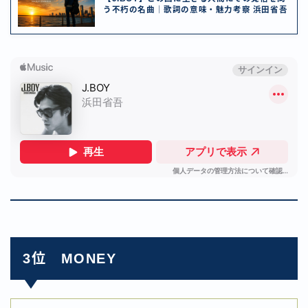
う不朽の名曲｜歌詞の意味・魅力考察 浜田省吾
3位 MONEY