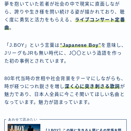
夢を抱いていた若者が社会の中で現実に直面しなが
ら、誇りや生き様を問い続ける姿が描かれており、聴
く度に勇気と活力をもらえる、
ライブコンサート定番
曲
。
「J.BOY」という言葉は
“Japanese Boy”
を意味し、
JリーグもJRも無い時代に、J〇〇という造語を作っ
た初の事例とされています。
80年代当時の世相や社会背景をテーマにしながらも、
時が経つにつれ鋭さを増し
深く心に突き刺さる歌詞
が
魅力であり、日本人全員に今こそ聞いてほしい名曲と
なっています。魅力が詰まっています。
あわせて読みたい
【J.BOY】この国に生きる人間にその覚悟を問