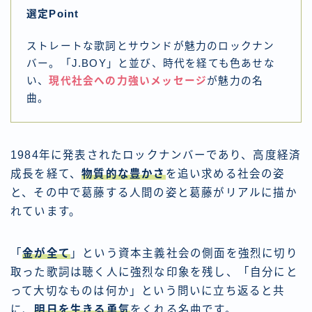
選定Point
ストレートな歌詞とサウンドが魅力のロックナン
バー。「J.BOY」と並び、時代を経ても色あせな
い、
現代社会への力強いメッセージ
が魅力の名
曲。
1984年に発表されたロックナンバーであり、高度経済
成長を経て、
物質的な豊かさ
を追い求める社会の姿
と、その中で葛藤する人間の姿と葛藤がリアルに描か
れています。
「
金が全て
」という資本主義社会の側面を強烈に切り
取った歌詞は聴く人に強烈な印象を残し、「自分にと
って大切なものは何か」という問いに立ち返ると共
に、
明日を生きる勇気
をくれる名曲です。