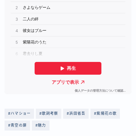
#ハマショー
#歌詞考察
#浜田省吾
#紫陽花の歌
#青空の扉
#魅力