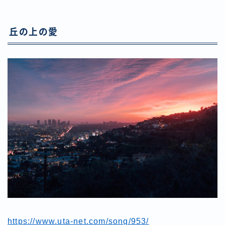
丘の上の愛
https://www.uta-net.com/song/953/