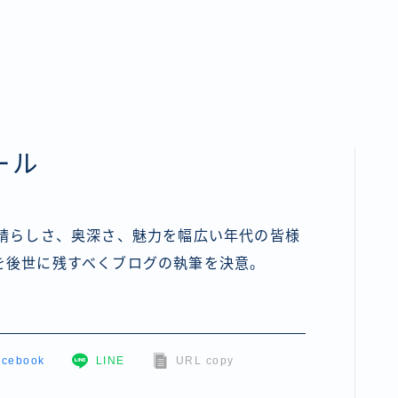
ール
素晴らしさ、奥深さ、魅力を幅広い年代の皆様
を後世に残すべくブログの執筆を決意。
acebook
LINE
URL copy