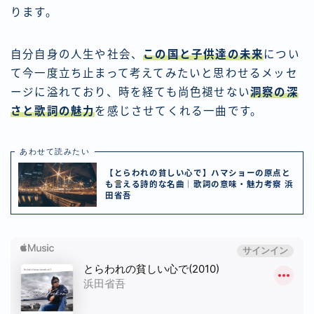
ります。
自分自身の人生や社会、
この国と子供達の未来
につい
て今一度立ち止まって考えてみたいと思わせるメッセ
ージに溢れており、時を経ても尚色褪せない
洞察の深
さと歌詞の魅力
を感じさせてくれる一曲です。
あわせて読みたい
【とらわれの貧しい心で】ハマショーの原点と
も言える詩的な名曲｜歌詞の意味・魅力考察 浜
田省吾