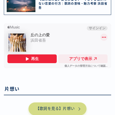
ない恋愛の行方｜歌詞の意味・魅力考察 浜田省
吾
片想い
【歌詞を見る】片想い