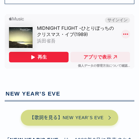
NEW YEAR’S EVE
【歌詞を見る】NEW YEAR’S EVE