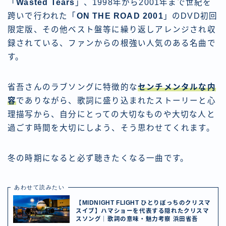
「
Wasted Tears
」、1998年から2001年まで世紀を
跨いで行われた「
ON THE ROAD 2001
」のDVD初回
限定版、その他ベスト盤等に繰り返しアレンジされ収
録されている、ファンからの根強い人気のある名曲で
す。
省吾さんのラブソングに特徴的な
センチメンタルな内
容
でありながら、歌詞に盛り込まれたストーリーと心
理描写から、自分にとっての大切なものや大切な人と
過ごす時間を大切にしよう、そう思わせてくれます。
冬の時期になると必ず聴きたくなる一曲です。
あわせて読みたい
【MIDNIGHT FLIGHT ひとりぼっちのクリスマ
スイブ】ハマショーを代表する隠れたクリスマ
スソング｜歌詞の意味・魅力考察 浜田省吾